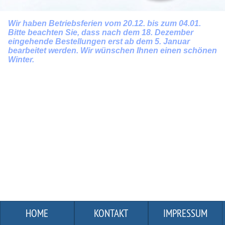
®
Steria
Wir haben Betriebsferien vom 20.12. bis zum 04.01.
Bitte beachten Sie, dass nach dem 18. Dezember
eingehende Bestellungen erst ab dem 5. Januar
Spray
bearbeitet werden. Wir wünschen Ihnen einen schönen
Winter.
Verlängert bei
täglicher
Anwendung die
Instrumenten-
Lebensdauer
HOME
KONTAKT
IMPRESSUM