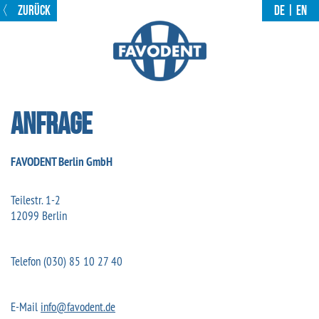
〈
ZURÜCK
DE
|
EN
Anfrage
FAVODENT Berlin GmbH
Teilestr. 1-2
12099 Berlin
Telefon (030) 85 10 27 40
E-Mail
info@favodent.de